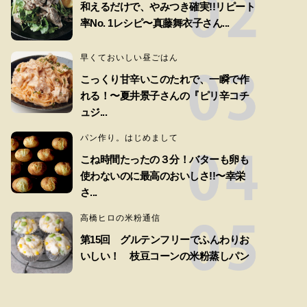
和えるだけで、やみつき確実!!リピート
率No. 1レシピ〜真藤舞衣子さん...
早くておいしい昼ごはん
こっくり甘辛いこのたれで、一瞬で作
れる！〜夏井景子さんの『ピリ辛コチ
ュジ...
パン作り。はじめまして
こね時間たったの３分！バターも卵も
使わないのに最高のおいしさ!!〜幸栄
さ...
高橋ヒロの米粉通信
第15回 グルテンフリーでふんわりお
いしい！ 枝豆コーンの米粉蒸しパン