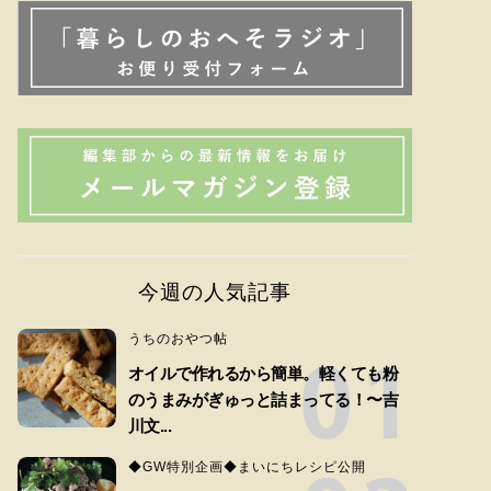
今週の人気記事
うちのおやつ帖
オイルで作れるから簡単。軽くても粉
のうまみがぎゅっと詰まってる！〜吉
川文...
◆GW特別企画◆まいにちレシピ公開