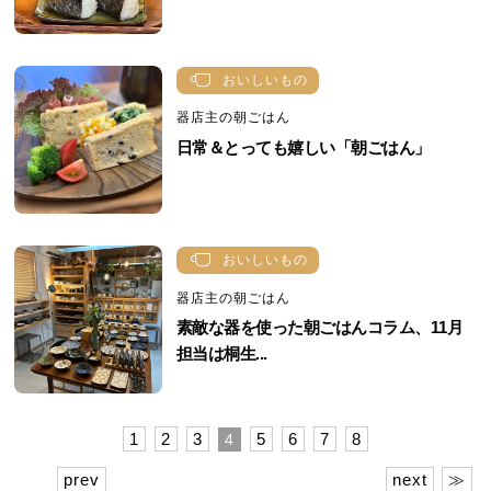
おいしいもの
器店主の朝ごはん
日常＆とっても嬉しい「朝ごはん」
おいしいもの
器店主の朝ごはん
素敵な器を使った朝ごはんコラム、11月
担当は桐生...
1
2
3
5
6
7
8
4
prev
next
≫