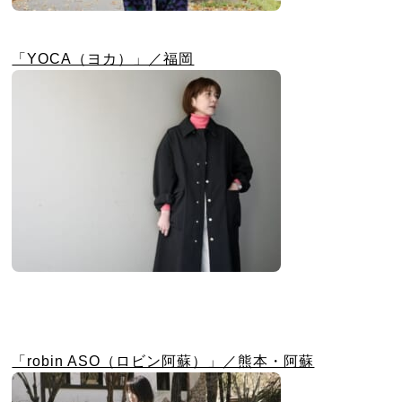
「YOCA（ヨカ）」／福岡
「robin ASO（ロビン阿蘇）」／熊本・阿蘇