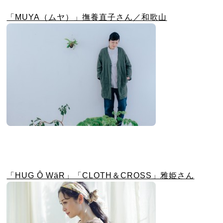
「MUYA（ムヤ）」撫養直子さん／和歌山
「HUG Ô WäR」「CLOTH＆CROSS」雅姫さん