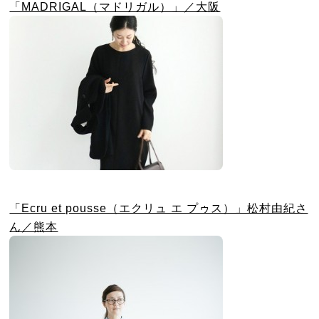
「MADRIGAL（マドリガル）」／大阪
「Ecru et pousse（エクリュ エ プゥス）」松村由紀さ
ん／熊本