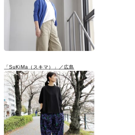
「SuKiMa（スキマ）」／広島