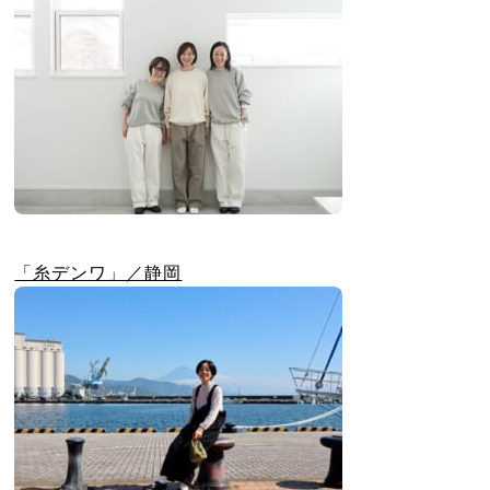
「糸デンワ」／静岡