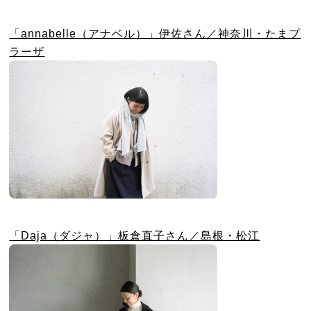
「annabelle（アナベル）」伊佐さん／神奈川・たまプ
ラーザ
「Daja（ダジャ）」板倉直子さん／島根・松江