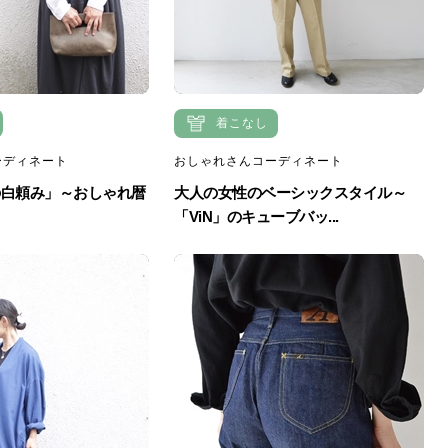
着こなし
ーディネート
おしゃれさんコーディネート
の白頼み」～おしゃれ暦
大人の女性のベーシックスタイル～
「ViN」のキューブバッ...