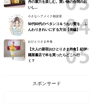
丹の重力を楽しむ。買い物の合間のお
いし...
小さなヘアメイク相談室
50代60代のペタンコ＆うねり髪を、ふ
んわりきれいにする方法【後編】
おひとりさま外食
【大人の新宿おひとりさま外食】紀伊
國屋書店で本を買ったらどこへ行
く？
スポンサード