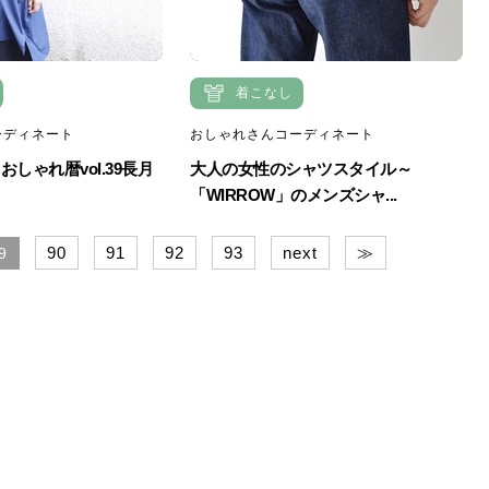
着こなし
ーディネート
おしゃれさんコーディネート
しゃれ暦vol.39長月
大人の女性のシャツスタイル～
「WIRROW」のメンズシャ...
90
91
92
93
next
≫
9