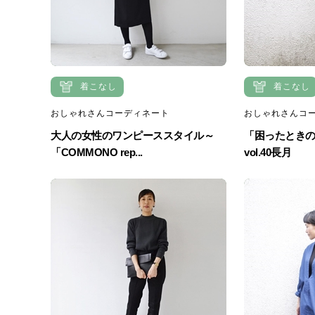
着こなし
着こなし
おしゃれさんコーディネート
おしゃれさんコ
大人の女性のワンピーススタイル～
「困ったとき
「COMMONO rep...
vol.40長月