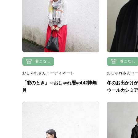
着こなし
着こなし
おしゃれさんコーディネート
おしゃれさんコ
「彩のとき」～おしゃれ暦vol.42神無
冬のお出かけが
月
ウールカシミ