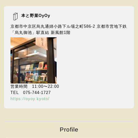
本と野菜OyOy
京都市中京区烏丸通姉⼩路下ル場之町586-2 京都市営地下鉄
「烏丸御池」駅直結 新⾵館1階
営業時間 11:00〜22:00
TEL 075-744-1727
https://oyoy.kyoto/
Profile