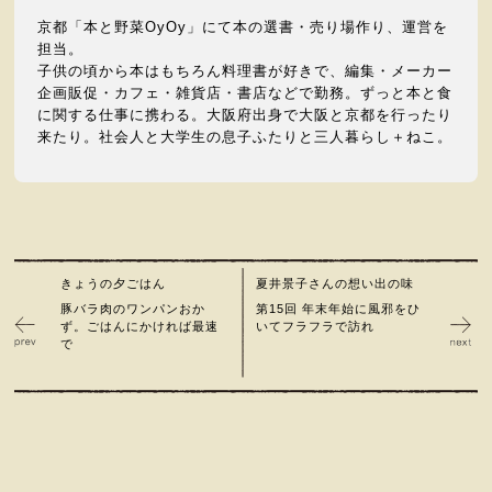
京都「本と野菜OyOy」にて本の選書・売り場作り、運営を
担当。
子供の頃から本はもちろん料理書が好きで、編集・メーカー
企画販促・カフェ・雑貨店・書店などで勤務。ずっと本と食
に関する仕事に携わる。大阪府出身で大阪と京都を行ったり
来たり。社会人と大学生の息子ふたりと三人暮らし＋ねこ。
きょうの夕ごはん
夏井景子さんの想い出の味
豚バラ肉のワンパンおか
第15回 年末年始に風邪をひ
ず。ごはんにかければ最速
いてフラフラで訪れ
で