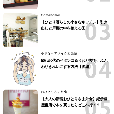
Comehome!
【ひとり暮らしの小さなキッチン】引き
出しと戸棚の中を整える①
小さなヘアメイク相談室
50代60代のペタンコ＆うねり髪を、ふん
わりきれいにする方法【後編】
おひとりさま外食
【大人の新宿おひとりさま外食】紀伊國
屋書店で本を買ったらどこへ行く？