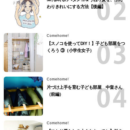
わりきれいにする方法【後編】
Comehome!
【スノコを使ってDIY！】子ども部屋をつ
くろう ③（小学生女子）
Comehome!
片づけ上手を育む子ども部屋 中畠さん
（前編）
Comehome!