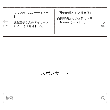
おしゃれさんコーディネー
『季節の暮らしと服支度』
ト
内田彩仍さんのお気に入り
板倉直子さんのデイリース
「Manna（マンナ）」
タイル【10月編】 #秋
スポンサード