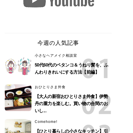
今週の人気記事
小さなヘアメイク相談室
50代60代のペタンコ＆うねり髪を、ふ
んわりきれいにする方法【前編】
おひとりさま外食
【大人の新宿おひとりさま外食】伊勢
丹の重力を楽しむ。買い物の合間のお
いし...
Comehome!
【ひとり暮らしの小さなキッチン】引