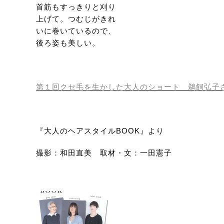
首筋もすっきりと刈り
上げて。つむじがきれ
いに巻いているので、
後ろ姿も美しい。
第１回クセ毛を生かした大人のショート 鵜飼弘
『大人のヘアスタイルBOOK』より
撮影：和田直美 取材・文：一田憲子