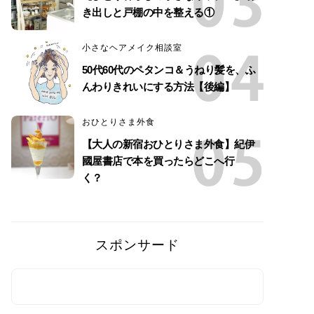
き出しと戸棚の中を整える①
小さなヘアメイク相談室
50代60代のペタンコ＆うねり髪を、ふ
んわりきれいにする方法【後編】
おひとりさま外食
【大人の新宿おひとりさま外食】紀伊
國屋書店で本を買ったらどこへ行
く？
スポンサード