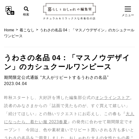
検索
メニュー
ナチュラル＆リラックスな衣食住の話
>
>
Home
着こなし
うわさの名品 04：「マスノウデザイン」のカシュクール
ワンピース
うわさの名品 04：「マスノウデザイ
ン」のカシュクールワンピース
期間限定公式通販 “大人がリピートするうわさの名品”
2023.04.04
昨秋スタートし、大好評を博した編集部公式の
オンラインストア
。
読者のみなさまからの「誌面で見たものが、すぐ買えて嬉しい」
「続けてほしい」との熱いリクエストにお応えし、この春も『
大人
になったら、着たい服 2023春夏
』の発売に合わせて期間限定でオ
ープン！ 今回は、色や素材違いでリピート買いされる方も多いと
うわさの名品をご用意しました。おしゃれな大人の女性たちの着こ