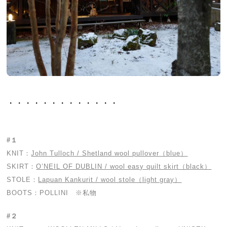
・・・・・・・・・・・・・
#１
KNIT：
John Tulloch / Shetland wool pullover（blue）
SKIRT：
O’NEIL OF DUBLIN / wool easy quilt skirt（black）
STOLE：
Lapuan Kankurit / wool stole（light gray）
BOOTS：POLLINI ※私物
#２