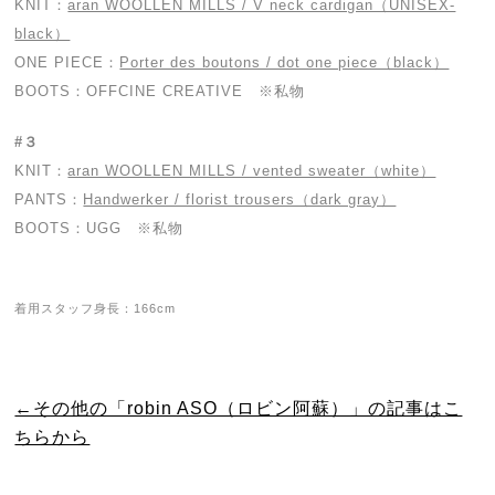
KNIT：
aran WOOLLEN MILLS / V neck cardigan（UNISEX-
black）
ONE PIECE：
Porter des boutons / dot one piece（black）
BOOTS：OFFCINE CREATIVE ※私物
#３
KNIT：
aran WOOLLEN MILLS / vented sweater（white）
PANTS：
Handwerker / florist trousers（dark gray）
BOOTS：UGG ※私物
着用スタッフ身長：166cm
←その他の「robin ASO（ロビン阿蘇）」の記事はこ
ちらから