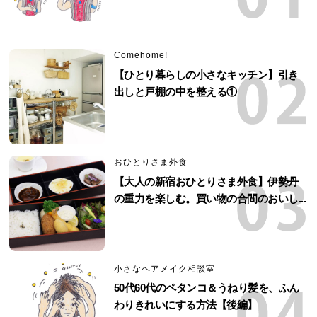
Comehome!
【ひとり暮らしの小さなキッチン】引き
出しと戸棚の中を整える①
おひとりさま外食
【大人の新宿おひとりさま外食】伊勢丹
の重力を楽しむ。買い物の合間のおいし...
小さなヘアメイク相談室
50代60代のペタンコ＆うねり髪を、ふん
わりきれいにする方法【後編】