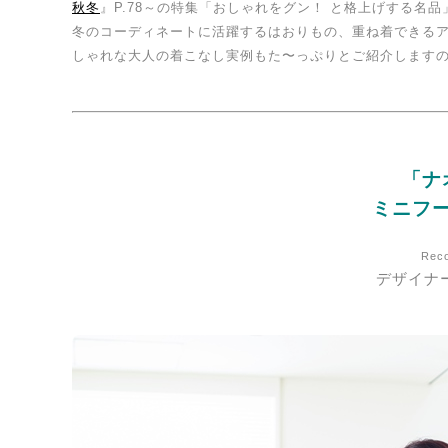
秋冬
』P.78～の特集「おしゃれをグン！ と格上げする名
冬のコーディネートに活躍するはおりもの、重ね着できる
しゃれな大人の着こなし実例もた〜っぷりとご紹介します
「ナ
ミニフ
Rec
デザイナ