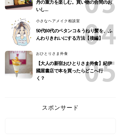
丹の重力を楽しむ。買い物の合間のお
いし...
小さなヘアメイク相談室
50代60代のペタンコ＆うねり髪を、ふ
んわりきれいにする方法【後編】
おひとりさま外食
【大人の新宿おひとりさま外食】紀伊
國屋書店で本を買ったらどこへ行
く？
スポンサード