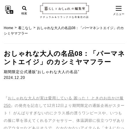
検索
メニュー
ナチュラル＆リラックスな衣食住の話
>
>
Home
着こなし
おしゃれな大人の名品08：「パーマネントエイジ」のカ
シミヤマフラー
おしゃれな大人の名品08：「パーマネ
ントエイジ」のカシミヤマフラー
期間限定公式通販“おしゃれな大人の名品”
2024.12.20
『
おしゃれな大人が実は愛用している 困った！ ときのお出かけ服
250
』の発売を記念して12月12日より期間限定の通販企画がスター
ト！ がんばりすぎないのにクラス感の漂うワンピースや、いつも
の服に華を添えてくれるアクセサリー、体温調節に役立つワザあり
のアウターなどありそうで、なかなかないアイテムも「
大人になっ