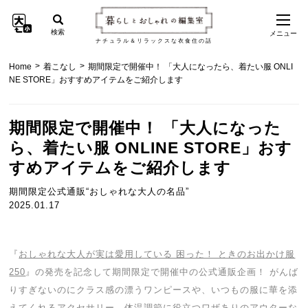
検索
メニュー
ナチュラル＆リラックスな衣食住の話
>
>
Home
着こなし
期間限定で開催中！ 「大人になったら、着たい服 ONLI
NE STORE」おすすめアイテムをご紹介します
期間限定で開催中！ 「大人になった
ら、着たい服 ONLINE STORE」おす
すめアイテムをご紹介します
期間限定公式通販“おしゃれな大人の名品”
2025.01.17
『
おしゃれな大人が実は愛用している 困った！ ときのお出かけ服
250
』の発売を記念して期間限定で開催中の公式通販企画！ がんば
りすぎないのにクラス感の漂うワンピースや、いつもの服に華を添
えてくれるアクセサリー、体温調節に役立つワザありのアウターな