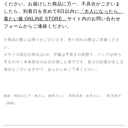
ください。お届けした商品に万一、不具合がございま
したら、到着日を含めて8日以内に
「大人になったら、
着たい服 ONLINE STORE」
サイト内のお問い合わせ
フォームからご連絡ください。
※商品の数には限りがございます。売り切れの際はご容赦くださ
い。
※サイズ表記の単位はcm、洋服は平置きの状態で、バッグは持ち
手をのぞく本体部分のみを計測した実寸です。多少の誤差が生じる
場合もございますので、あらかじめご了承ください。
撮影：岡田久仁子（林さん、桃井さん） 和田直美（金井さん） 岡 利恵子
（静物）