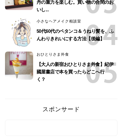
丹の重力を楽しむ。買い物の合間のお
いし...
小さなヘアメイク相談室
50代60代のペタンコ＆うねり髪を、ふ
んわりきれいにする方法【後編】
おひとりさま外食
【大人の新宿おひとりさま外食】紀伊
國屋書店で本を買ったらどこへ行
く？
スポンサード