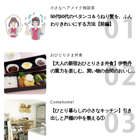
小さなヘアメイク相談室
50代60代のペタンコ＆うねり髪を、ふん
わりきれいにする方法【前編】
おひとりさま外食
【大人の新宿おひとりさま外食】伊勢丹
の重力を楽しむ。買い物の合間のおいし...
Comehome!
【ひとり暮らしの小さなキッチン】引き
出しと戸棚の中を整える①