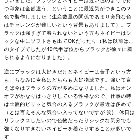
ざいました。ブラックとネイビーは近い色のようで持
つ印象は全然違う。ということに最近気がつきこの２
色で製作しました（生産数量の関係であまり突飛な色
はチャレンジが難しいという背景もありまして）。ブ
ラックは強すぎて着られないという方もネイビーはシ
ックな中にソフトさも出てOKだったり（私は以前はこ
のタイプでしたが40代半ば位からブラックが徐々に着
られるようになりました）。
逆にブラックは大好きだけどネイビーは苦手という方
も。ちなみに今私はどちらも大好物派です。強いて言
えば今はブラックの方が多めになりました。私はオン
オフがかなりはっきりしている性格なので、仕事の時
は比較的ピリッと気合の入るブラックが最近は多めで
（とは言えそんな気合い入ってないですが 笑)、休日は
リラックスしたいので色物だったりシックな気分でも
強くなりすぎないネイビーを着たりすることが多いで
す。