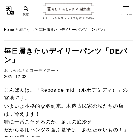
検索
メニュー
ナチュラル＆リラックスな衣食住の話
>
>
Home
着こなし
毎日履きたいデイリーパンツ「DEパン」
毎日履きたいデイリーパンツ「DEパ
ン」
おしゃれさんコーディネート
2025.12.02
こんばんは。「Repos de midi（ルポデミディ）」の
宮地です。
いよいよ本格的な冬到来。木造古民家の私たちの店
は…冷えます！
特に一番こたえるのが、足元の底冷え。
だから冬用パンツを選ぶ基準は「あたたかいもの！」