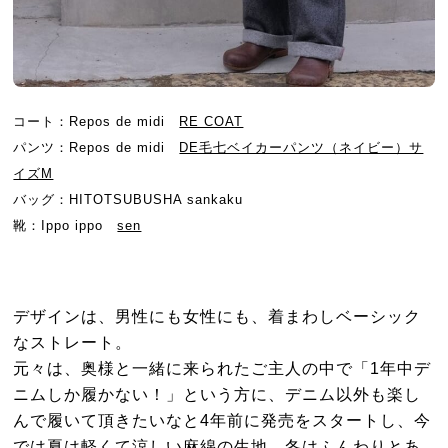
コート：Repos de midi
RE COAT
パンツ：Repos de midi
DE毛七ベイカーパンツ（ネイビー）サ
イズM
バッグ：HITOTSUBUSHA sankaku
靴：Ippo ippo
sen
デザインは、男性にも女性にも、着まわしベーシック
なストレート。
元々は、奥様と一緒に来られたご主人の中で「1年中デ
ニムしか履かない！」という方に、デニム以外も楽し
んで履いて頂きたいなと4年前に発売をスタートし、今
では夏は軽くて涼しい麻綿の生地、冬はふんわりとあ