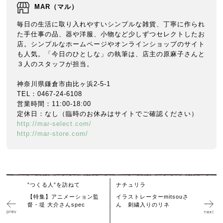
MAR（マル）
毎日の生活に取り入れやすいシンプルな雑貨、丁寧に作られ
た手仕事の品、器や洋服、小物など少しずつセレクトしたお
店。シンプルなホームページやオンラインショップのサイト
も人気。「今日のひとしな」の執筆は、店主の原麻子さんと
３人のスタッフが担当。
神奈川県鎌倉市由比ヶ浜2-5-1
TEL：0467-24-6108
営業時間：11:00-18:00
定休日：なし（臨時のお休みはサイトでご確認ください）
http://mar-select.com/
http://mar-store.com/
”つくる人”を訪ねて
ナチュリラ
【特集】アニメーション監
イラストレーターmitsouさ
督・堤 大介さんspec
ん 刺繍入りのリネ