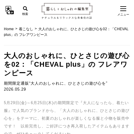
検索
メニュー
ナチュラル＆リラックスな衣食住の話
>
>
Home
着こなし
大人のおしゃれに、ひとさじの遊び心を02：「CHEVAL
plus」の フレアワンピース
大人のおしゃれに、ひとさじの遊び心
を02：「CHEVAL plus」の フレアワ
ンピース
期間限定通販“大人のおしゃれに、ひとさじの遊び心を”
2026.05.29
5月29日(金)～6月25日(木)の期間限定で『大人になったら、着たい
服』で人気のブランドから、「大人のおしゃれに、ひとさじの遊び
心を」をテーマに、初夏のおしゃれが楽しくなる服と小物を販売中
です！ 以前完売し、ご好評につき再入荷したアイテムもあります
ので、ぜひチェックしてくださいね。