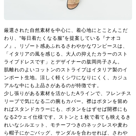
厳選された自然素材を中心に、着心地にとことんこだ
わり、“
毎日着たくなる服”を提案している『ナオコ
ノ』。リゾート感あふれるさわやかなワンピースは、
「イタリアの風を感じる、大人の抑えたカラーのスト
ライプドレスです」とデザイナーの肱岡尚子さん。
肌離れのよいコットンのストライプはイタリア製のイ
ンポート生地。涼しく軽くシワになりにくく、カジュ
アルな中にも上品さがあるのが特徴です。
少し張りがある素材を活かしたAラインで、フレンチス
リーブで気になる二の腕もカバー。襟はボタンを留め
ればスタンドカラーにも、ボタンをはずせば開襟にも
なる2ウェイ仕様です。ストンと１枚で着ても映えるき
れいなシルエット、モチーフつきのネックレスや麦わ
ら帽子にかごバッグ、サンダルを合わせれば、さわや