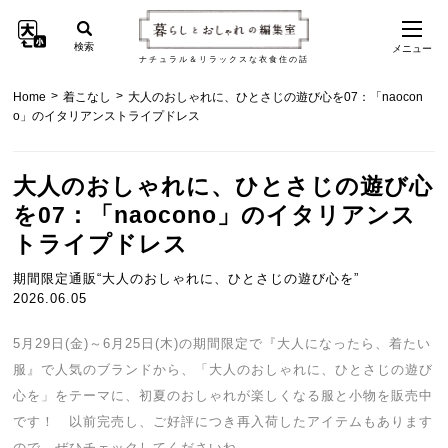
検索
メニュー
ナチュラル＆リラックスな衣食住の話
>
>
Home
着こなし
大人のおしゃれに、ひとさじの遊び心を07：「naocon
o」のイタリアンストライプドレス
大人のおしゃれに、ひとさじの遊び心
を07：「naocono」のイタリアンス
トライプドレス
期間限定通販“大人のおしゃれに、ひとさじの遊び心を”
2026.06.05
5月29日(金)～6月25日(木)の期間限定で『大人になったら、着たい
服』で人気のブランドから、「大人のおしゃれに、ひとさじの遊び
心を」をテーマに、初夏のおしゃれが楽しくなる服と小物を販売中
です！ 以前完売し、ご好評につき再入荷したアイテムもあります
ので、ぜひチェックしてくださいね。