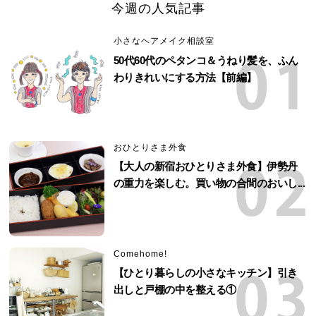
今週の人気記事
小さなヘアメイク相談室
50代60代のペタンコ＆うねり髪を、ふん
わりきれいにする方法【前編】
おひとりさま外食
【大人の新宿おひとりさま外食】伊勢丹
の重力を楽しむ。買い物の合間のおいし...
Comehome!
【ひとり暮らしの小さなキッチン】引き
出しと戸棚の中を整える①