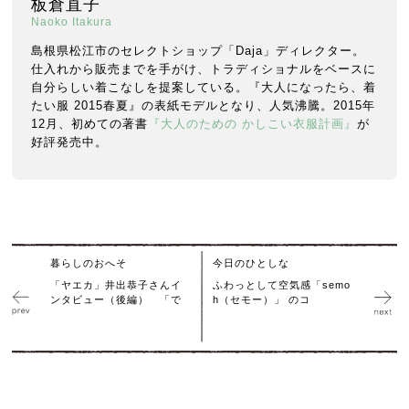
板倉直子
Naoko Itakura
島根県松江市のセレクトショップ「Daja」ディレクター。
仕入れから販売までを手がけ、トラディショナルをベースに
自分らしい着こなしを提案している。『大人になったら、着
たい服 2015春夏』の表紙モデルとなり、人気沸騰。2015年
12月、初めての著書
『大人のための かしこい衣服計画』
が
好評発売中。
暮らしのおへそ
今日のひとしな
「ヤエカ」井出恭子さんイ
ふわっとして空気感「semo
ンタビュー（後編） 「で
h（セモー）」 のコ