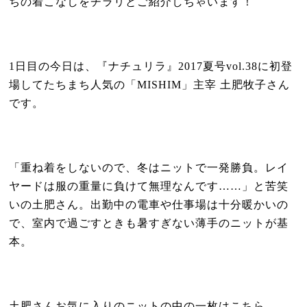
ちの着こなしをチラリとご紹介しちゃいます！
1
日目の今日は、『ナチュリラ』
2017
夏号
vol.38
に初登
場してたちまち人気の「
MISHIM
」主宰 土肥牧子さん
です。
「重ね着をしないので、冬はニットで一発勝負。レイ
ヤードは服の重量に負けて無理なんです……」と苦笑
いの土肥さん。出勤中の電車や仕事場は十分暖かいの
で、室内で過ごすときも暑すぎない薄手のニットが基
本。
土肥さんお気に入りのニットの中の一枚はこちら。