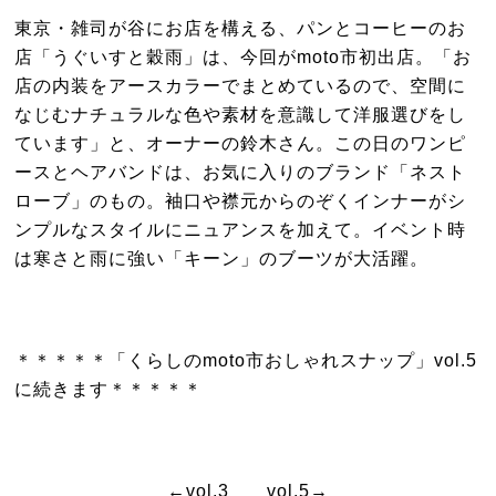
東京・雑司が谷にお店を構える、パンとコーヒーのお
店「うぐいすと穀雨」は、今回がmoto市初出店。「お
店の内装をアースカラーでまとめているので、空間に
なじむナチュラルな色や素材を意識して洋服選びをし
ています」と、オーナーの鈴木さん。この日のワンピ
ースとヘアバンドは、お気に入りのブランド「ネスト
ローブ」のもの。袖口や襟元からのぞくインナーがシ
ンプルなスタイルにニュアンスを加えて。イベント時
は寒さと雨に強い「キーン」のブーツが大活躍。
＊＊＊＊＊「くらしのmoto市おしゃれスナップ」vol.5
に続きます＊＊＊＊＊
←vol.3
vol.5→