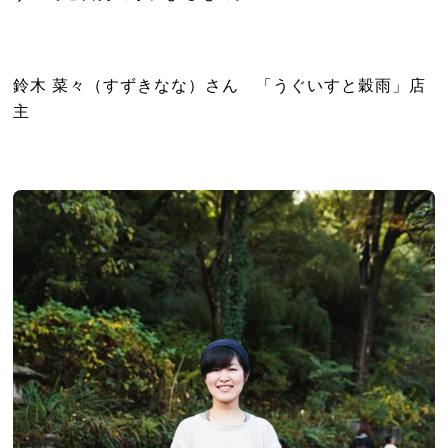
鈴木 菜々（すずきなな）さん 「うぐいすと穀雨」店
主