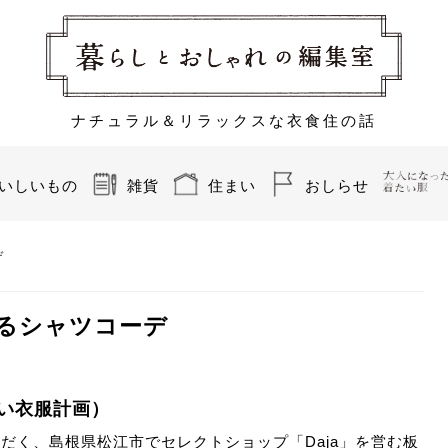
ナチュラル＆リラックスな衣食住の話
いしいもの
雑貨
住まい
おしらせ
デ
るシャツコーデ
い衣服計画）
ただく、島根県松江市で
セレクトショップ「Daja」
を営む板