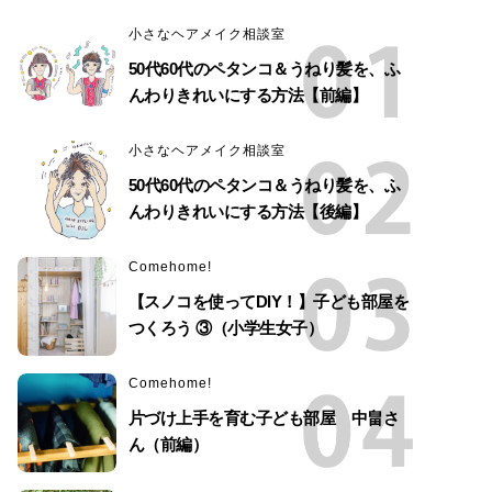
小さなヘアメイク相談室
50代60代のペタンコ＆うねり髪を、ふ
んわりきれいにする方法【前編】
小さなヘアメイク相談室
50代60代のペタンコ＆うねり髪を、ふ
んわりきれいにする方法【後編】
Comehome!
【スノコを使ってDIY！】子ども部屋を
つくろう ③（小学生女子）
Comehome!
片づけ上手を育む子ども部屋 中畠さ
ん（前編）