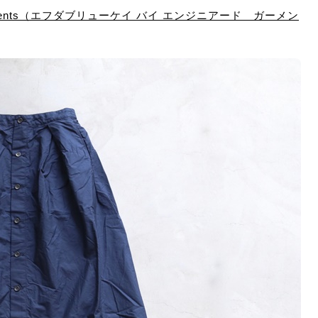
d Garments（エフダブリューケイ バイ エンジニアード ガーメン