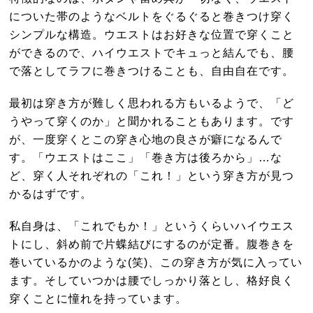
についた帯のようなベルトをぐるぐると巻きつけ穿く
シンプルな構造。ウエストはお好きな位置で穿くこと
ができるので、ハイウエストでキュっと結んでも、腰
で落としてラフに巻きつけることも、自由自在です。
最初は穿き方が難しく思われる方もいるようで、「ど
うやって穿くのか」と聞かれることもあります。です
が、一度穿くとこの穿き心地の良さが癖になるんで
す。「ウエストはここ」「巻き方は後ろから」…な
ど、穿く人それぞれの「これ！」という穿き方が見つ
かるはずです。
私自身は、「これでもか！」というくらいハイウエス
トにし、斜め前で片蝶結びにするのが定番。腹巻きを
巻いているかのような(笑)、この穿き方が気に入ってい
ます。そしていつかは腰でしっかり落とし、格好良く
穿くことに憧れを持っています。