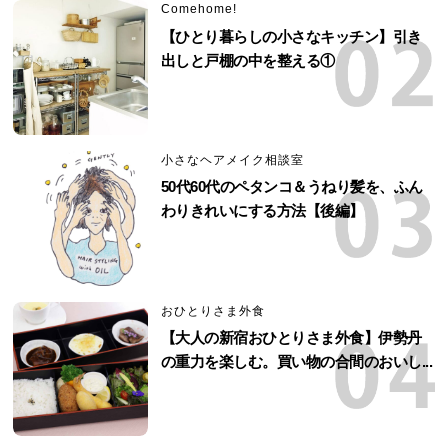
Comehome!
【ひとり暮らしの小さなキッチン】引き
出しと戸棚の中を整える①
小さなヘアメイク相談室
50代60代のペタンコ＆うねり髪を、ふん
わりきれいにする方法【後編】
おひとりさま外食
【大人の新宿おひとりさま外食】伊勢丹
の重力を楽しむ。買い物の合間のおいし...