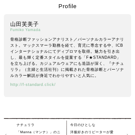
Profile
山田芙美子
Fumiko Yamada
骨格診断ファッションアナリスト／パーソナルカラーアナリ
スト。マックスマーラ勤務を経て、育児に専念する中、ICB
インターナショナルにてディプロマを取得。魅力を引き出
し、最も輝く定番スタイルを提案する「F★STANDARD」
を立ち上げる。カジュアルウェアにも造詣が深く、『ナチュ
リラ』（主婦と生活社刊）に掲載された骨格診断とパーソナ
ルカラー解説が身近でわかりやすいと人気に。
http://f-standard.click/
ナチュリラ
今日のひとしな
「Manna（マンナ）」のニ
洋服好きのリピーターが愛