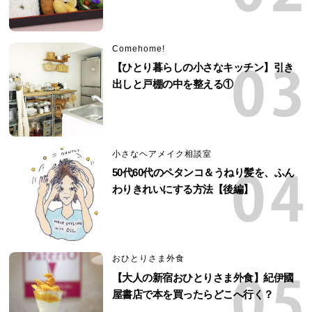
Comehome!
【ひとり暮らしの小さなキッチン】引き
出しと戸棚の中を整える①
小さなヘアメイク相談室
50代60代のペタンコ＆うねり髪を、ふん
わりきれいにする方法【後編】
おひとりさま外食
【大人の新宿おひとりさま外食】紀伊國
屋書店で本を買ったらどこへ行く？