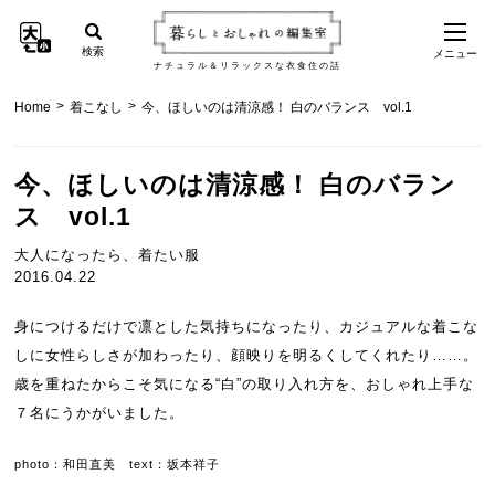
検索
メニュー
ナチュラル＆リラックスな衣食住の話
>
>
Home
着こなし
今、ほしいのは清涼感！ 白のバランス vol.1
今、ほしいのは清涼感！ 白のバラン
ス vol.1
大人になったら、着たい服
2016.04.22
身につけるだけで凛とした気持
ちになったり、カジュアルな着こな
しに女性らしさが加わったり、顔映りを明るくしてくれたり……。
歳を重ねたからこそ気になる“白”の取り入れ方を、おしゃれ上手な
７名にうかがいました。
photo：和田直美 text：坂本祥子