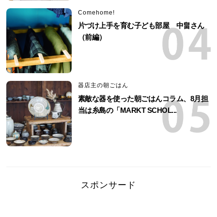
Comehome!
片づけ上手を育む子ども部屋 中畠さん
（前編）
器店主の朝ごはん
素敵な器を使った朝ごはんコラム、8月担
当は糸島の「MARKT SCHOL...
スポンサード