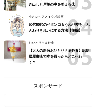
き出しと戸棚の中を整える①
小さなヘアメイク相談室
50代60代のペタンコ＆うねり髪を、ふ
んわりきれいにする方法【後編】
おひとりさま外食
【大人の新宿おひとりさま外食】紀伊
國屋書店で本を買ったらどこへ行
く？
スポンサード