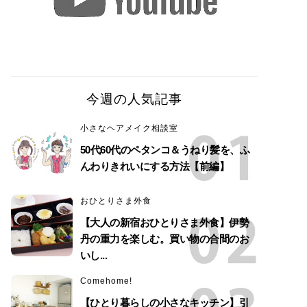
今週の人気記事
小さなヘアメイク相談室
50代60代のペタンコ＆うねり髪を、ふ
んわりきれいにする方法【前編】
おひとりさま外食
【大人の新宿おひとりさま外食】伊勢
丹の重力を楽しむ。買い物の合間のお
いし...
Comehome!
【ひとり暮らしの小さなキッチン】引