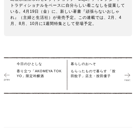
トラディショナルをベースに自分らしい着こなしを提案して
いる。4月19日（金）に、新しい著書『頑張らないおしゃ
れ』（主婦と生活社）が発売予定。この連載では、2月、4
月、8月、10月に1週間特集として登場予定。
今日のひとしな
暮らしのおへそ
香り立つ「AKOMEYA TOK
もらったもので暮らす 「按
YO」限定吟醸酒
田餃子」店主・按田優子