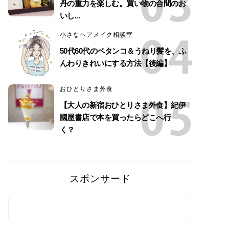
丹の重力を楽しむ。買い物の合間のお
いし...
小さなヘアメイク相談室
50代60代のペタンコ＆うねり髪を、ふ
んわりきれいにする方法【後編】
おひとりさま外食
【大人の新宿おひとりさま外食】紀伊
國屋書店で本を買ったらどこへ行
く？
スポンサード