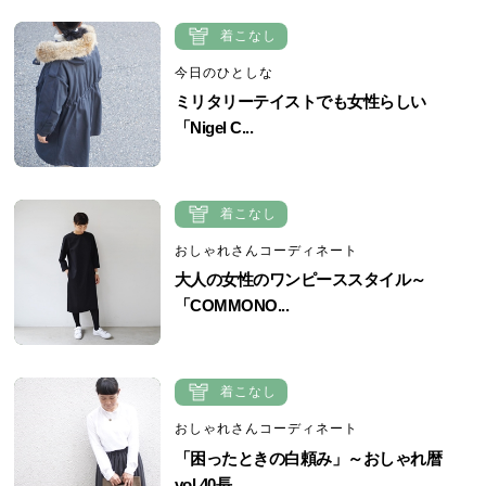
着こなし
今日のひとしな
ミリタリーテイストでも女性らしい
「Nigel C...
着こなし
おしゃれさんコーディネート
大人の女性のワンピーススタイル～
「COMMONO...
着こなし
おしゃれさんコーディネート
「困ったときの白頼み」～おしゃれ暦
vol.40長...