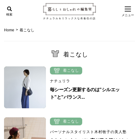
検索
メニュー
ナチュラル＆リラックスな衣食住の話
>
Home
着こなし
着こなし
着こなし
ナチュリラ
毎シーズン更新するのは”シルエッ
ト”と”バランス...
着こなし
パーソナルスタイリスト木村牧子の美人塾