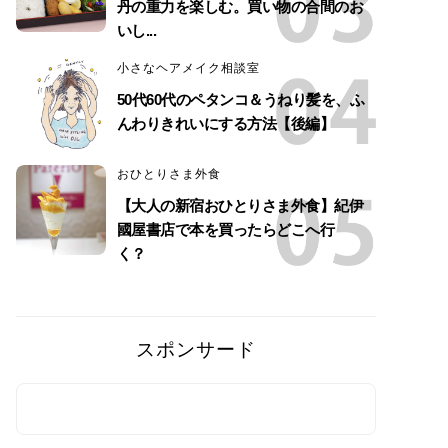
丹の重力を楽しむ。買い物の合間のお
いし...
小さなヘアメイク相談室
50代60代のペタンコ＆うねり髪を、ふ
んわりきれいにする方法【後編】
おひとりさま外食
【大人の新宿おひとりさま外食】紀伊
國屋書店で本を買ったらどこへ行
く？
スポンサード