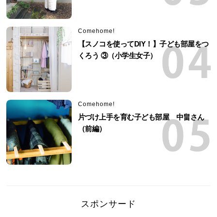
Comehome!
【スノコを使ってDIY！】子ども部屋をつ
くろう ③（小学生女子）
Comehome!
片づけ上手を育む子ども部屋 中畠さん
（前編）
スポンサード