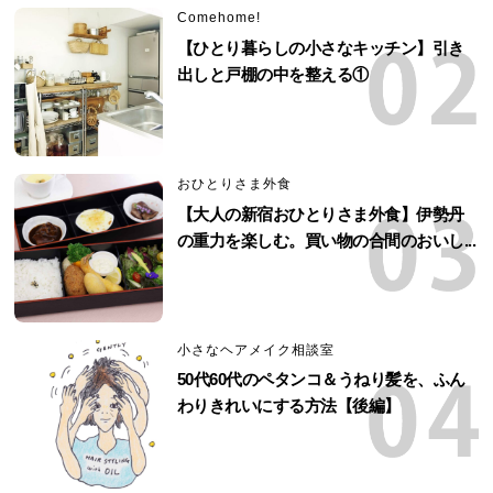
Comehome!
【ひとり暮らしの小さなキッチン】引き
出しと戸棚の中を整える①
おひとりさま外食
【大人の新宿おひとりさま外食】伊勢丹
の重力を楽しむ。買い物の合間のおいし...
小さなヘアメイク相談室
50代60代のペタンコ＆うねり髪を、ふん
わりきれいにする方法【後編】