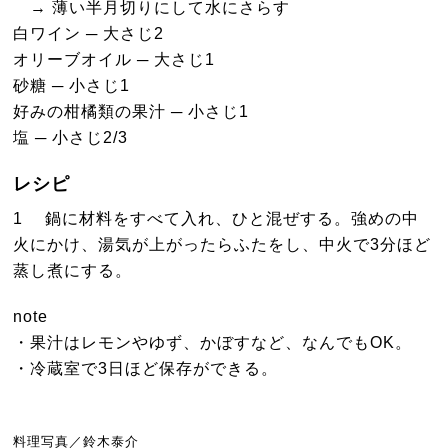
→ 薄い半月切りにして水にさらす
白ワイン ─ 大さじ2
オリーブオイル ─ 大さじ1
砂糖 ─ 小さじ1
好みの柑橘類の果汁 ─ 小さじ1
塩 ─ 小さじ2/3
レシピ
1 鍋に材料をすべて入れ、ひと混ぜする。強めの中
火にかけ、湯気が上がったらふたをし、中火で3分ほど
蒸し煮にする。
note
・果汁はレモンやゆず、かぼすなど、なんでもOK。
・冷蔵室で3日ほど保存ができる。
料理写真／鈴木泰介