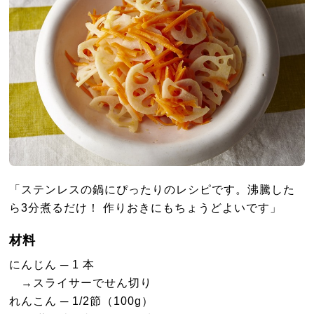
「ステンレスの鍋にぴったりのレシピです。沸騰した
ら3分煮るだけ！ 作りおきにもちょうどよいです」
材料
にんじん ─ 1 本
→スライサーでせん切り
れんこん ─ 1/2節（100g）