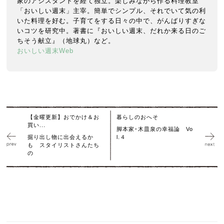
家のアシスタントを経て独立。楽しみながら作る料理教室
「おいしい週末」主宰。簡単でシンプル、それでいて気の利
いた料理を好む。子育てをする日々の中で、がんばりすぎな
いコツを研究中。著書に『おいしい週末、だれか来る日のご
ちそう献立』（地球丸）など。
おいしい週末Web
【金曜更新】おでかけ＆お
暮らしのおへそ
買い...
脚本家･木皿泉の幸福論 Vo
掘り出し物に出会えるか
l.４
も スタイリストさんたち
の