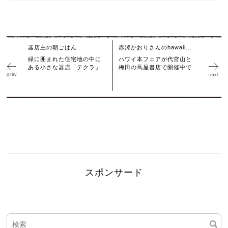
器店主の朝ごはん
赤澤かおりさんのhawaii...
緑に囲まれた住宅地の中に
ハワイ本フェアが代官山と
ある小さな器店「テクラ」
梅田の蔦屋書店で開催中で
スポンサード