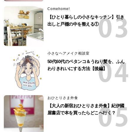
Comehome!
【ひとり暮らしの小さなキッチン】引き
出しと戸棚の中を整える①
小さなヘアメイク相談室
50代60代のペタンコ＆うねり髪を、ふん
わりきれいにする方法【後編】
おひとりさま外食
【大人の新宿おひとりさま外食】紀伊國
屋書店で本を買ったらどこへ行く？