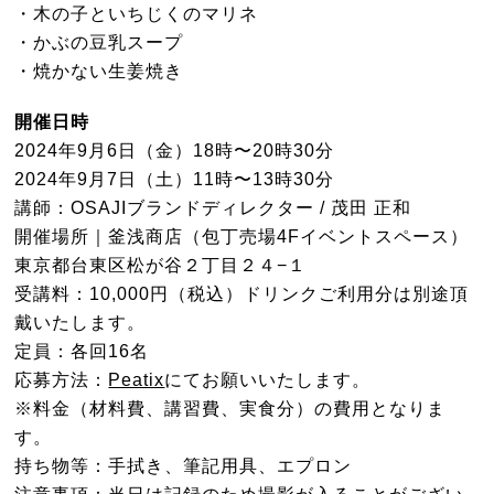
・⽊の⼦といちじくのマリネ
・かぶの⾖乳スープ
・焼かない⽣姜焼き
開催日時
2024年9月6日（金）18時〜20時30分
2024年9月7日（土）11時〜13時30分
講師：OSAJIブランドディレクター / 茂田 正和
開催場所｜釜浅商店（包丁売場4Fイベントスペース）
東京都台東区松が谷２丁目２４−１
受講料：10,000円（税込）ドリンクご利用分は別途頂
戴いたします。
定員：各回16名
応募方法：
Peatix
にてお願いいたします。
※料金（材料費、講習費、実食分）の費用となりま
す。
持ち物等：手拭き、筆記用具、エプロン
注意事項：当日は記録のため撮影が入ることがござい