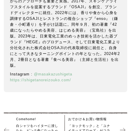
からのアプローチも重要と実感。2017年、スキンケアライ
フスタイルを提案するブランド『OSAJI』を創立、ブラン
ドディレクターに就任。2022年には、香りや食から心身を
調律するOSAJIとレストランの複合ショップ『enso』（鎌
倉・小町通り）を手がけ話題に。同年９月、初の著書『42
歳になったらやめる美容、はじめる美容』（宝島社）を出
版。2023年は、日東電化工業のめっき技術を活かした器ブ
ランド『HEGE』のプロデュース、そして日東電化工業より
分社化された株式会社OSAJIの代表取締役に就任と、自身
にとって大きなターニングポイントの年となった。2024年2
月、2冊目となる著書『食べる美容』（主婦と生活社）を出
版。
Instagram :
@masakazushigeta
https://shigetanoreizouko.com/
Comehome!
おでかけ＆お買い物情報
白シャツをハイターに浸し
「ヨックモック」と「ユナ
たら、ピンク色になっちゃ
イテッドアローズ」がコラ