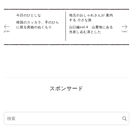
今日のひとしな
地元のおしゃれさんが 案内
する 小さな旅
韓国のスッカラ、手のひら
に残る真鍮のぬくもり
山口編vol.4 山麓地にある
光差し込む凛とした
スポンサード