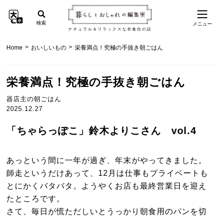
検索
メニュー
ナチュラル＆リラックスな衣食住の話
>
>
Home
おいしいもの
栄養満点！究極の手抜き朝ごはん
栄養満点！究極の手抜き朝ごはん
器店主の朝ごはん
2025.12.27
「ちゃらっぽこ」鈴木よりこさん vol.4
あっという間に一年が過ぎ、年末がやってきました。
師走というだけあって、12月は仕事もプライベートも
とにかくバタバタ。ようやくお店も最終営業日を迎え
たところです。
さて、毎日が慌ただしいとうっかり朝食用のパンを切