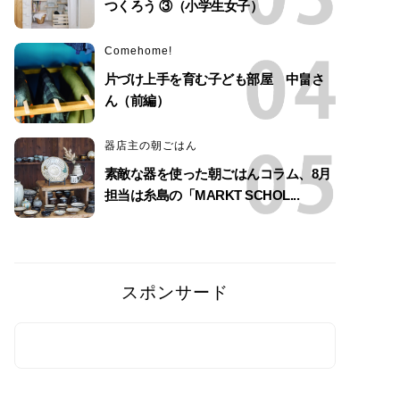
つくろう ③（小学生女子）
Comehome!
片づけ上手を育む子ども部屋 中畠さ
ん（前編）
器店主の朝ごはん
素敵な器を使った朝ごはんコラム、8月
担当は糸島の「MARKT SCHOL...
スポンサード