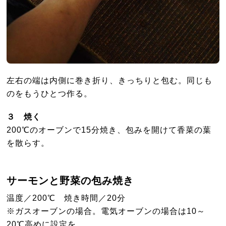
左右の端は内側に巻き折り、きっちりと包む。同じも
のをもうひとつ作る。
３ 焼く
200℃のオーブンで15分焼き、包みを開けて香菜の葉
を散らす。
サーモンと野菜の包み焼き
温度／200℃ 焼き時間／20分
※ガスオーブンの場合。電気オーブンの場合は10～
20℃高めに設定を。