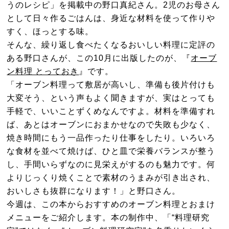
うのレシピ」を掲載中の野口真紀さん。2児のお母さん
として日々作るごはんは、身近な材料を使って作りや
すく、ほっとする味。
そんな、繰り返し食べたくなるおいしい料理に定評の
ある野口さんが、この10月に出版したのが、『
オーブ
ン料理 とっておき
』です。
「オーブン料理って敷居が高いし、準備も後片付けも
大変そう、という声もよく聞きますが、実はとっても
手軽で、いいことずくめなんですよ。材料を準備すれ
ば、あとはオーブンにおまかせなので失敗も少なく、
焼き時間にもう一品作ったり仕事をしたり。いろいろ
な食材を並べて焼けば、ひと皿で栄養バランスが整う
し、手間いらずなのに見栄えがするのも魅力です。何
よりじっくり焼くことで素材のうまみが引き出され、
おいしさも抜群になります！」と野口さん。
今週は、この本からおすすめのオーブン料理とおまけ
メニューをご紹介します。本の制作中、「“料理研究