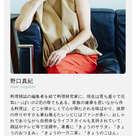
野口真紀
maki noguchi
料理雑誌の編集者を経て料理研究家に。現在は育ち盛りで元
気いっぱいの2児の母でもある。家族の健康を思いながら作
る料理は、どこか懐かしくて心が満たされる味ばかり。抜群
の作りやすさも兼ね備えたレシピにはファンが多い。おしゃ
れでありながら自然体なライフスタイルも支持されていて、
雑誌やテレビ等で活躍中。著書に『きょうのサラダ』『きょ
うのおつまみ』『きょうの一汁二菜』『きょうのごはん』