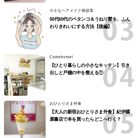
小さなヘアメイク相談室
50代60代のペタンコ＆うねり髪を、ふん
わりきれいにする方法【後編】
Comehome!
【ひとり暮らしの小さなキッチン】引き
出しと戸棚の中を整える①
おひとりさま外食
【大人の新宿おひとりさま外食】紀伊國
屋書店で本を買ったらどこへ行く？