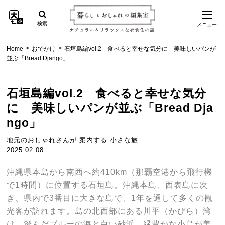
検索
メニュー
ナチュラル＆リラックスな衣食住の話
>
>
Home
おでかけ
石垣島編vol.2 食べると幸せな気分に 美味しいパンが
並ぶ「Bread Django」
石垣島編vol.2 食べると幸せな気分
に 美味しいパンが並ぶ「Bread Dja
ngo」
地元のおしゃれさんが 案内する 小さな旅
2025.02.08
沖縄県本島から南西へ約410km（那覇空港から飛行機
で1時間）に位置する
石垣島。沖縄本島、西表島に次
ぎ、県内で3番目に大きな島で、1年を通して多くの観
光客が訪れます。島の北西部にある川平（かびら）湾
は、澄んだブルーの海と白い砂浜、緑豊かな小島が美