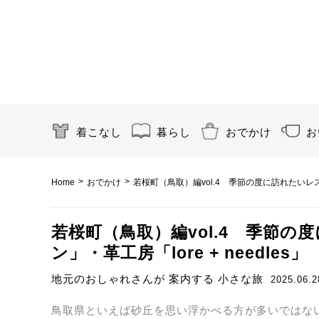
着こなし
暮らし
おでかけ
お
>
>
Home
おでかけ
若桜町（鳥取）編vol.4 季節の度に訪れたいレスト
若桜町（鳥取）編vol.4 季節
ン」・革工房「lore + needles」
地元のおしゃれさんが 案内する 小さな旅
2025.06.2
鳥取県といえば砂丘を思い浮かべる方が多いではな