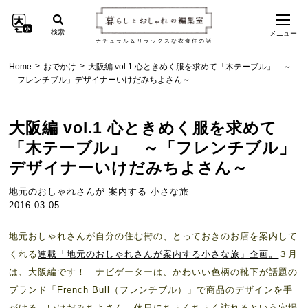
検索
メニュー
ナチュラル＆リラックスな衣食住の話
>
>
Home
おでかけ
大阪編 vol.1 心ときめく服を求めて「木テーブル」 ～
「フレンチブル」デザイナーいけだみちよさん～
大阪編 vol.1 心ときめく服を求めて
「木テーブル」 ～「フレンチブル」
デザイナーいけだみちよさん～
地元のおしゃれさんが 案内する 小さな旅
2016.03.05
地元おしゃれさんが自分の住む街の、とっておきのお店を案内して
くれる
連載「地元のおしゃれさんが案内する小さな旅」企画。
３月
は、大阪編です！ ナビゲーターは、かわいい色柄の靴下が話題の
ブランド「French Bull（フレンチブル）」で商品のデザインを手
がける、いけだみちよさん。休日にちょくちょく訪れるという穴場