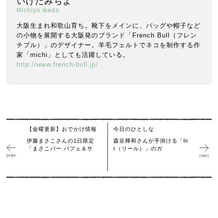
いけだみちよ
Michiyo Ikeda
大阪生まれ和歌山育ち。靴下をメインに、バッグや帽子など
の小物を展開する大阪発のブランド「French Bull（フレン
チブル）」のデザイナー。羊毛フェルトでネコを制作する作
家「michi」としても活躍している。
http://www.french-bull.jp/
【金曜更新】おでかけ情報
今日のひとしな
伊藤まさこさんの1日限定
森谷輝和さんが手掛ける「lii
「まさこバー パフェ＆サ
r（リール）」のガ