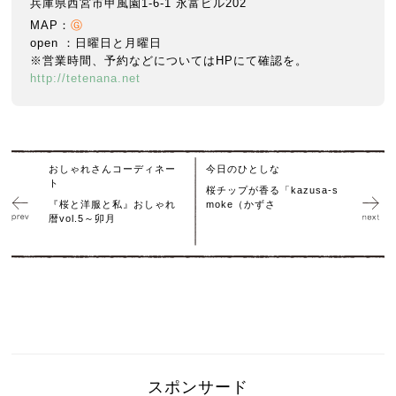
兵庫県西宮市甲風園1-6-1 永富ビル202
MAP：
Ⓖ
open ：日曜日と月曜日
※営業時間、予約などについてはHPにて確認を。
http://tetenana.net
おしゃれさんコーディネー
今日のひとしな
ト
桜チップが香る「kazusa-s
『桜と洋服と私』おしゃれ
moke（かずさ
暦vol.5～卯月
スポンサード