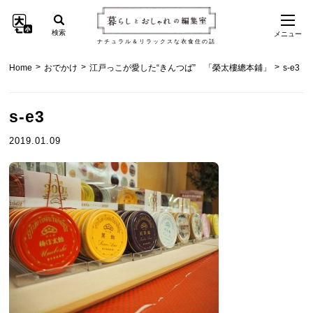
検索
メニュー
ナチュラル＆リラックスな衣食住の話
>
>
>
Home
おでかけ
江戸っこが愛した“きんつば” 「榮太樓總本鋪」
s-e3
s-e3
2019.01.09