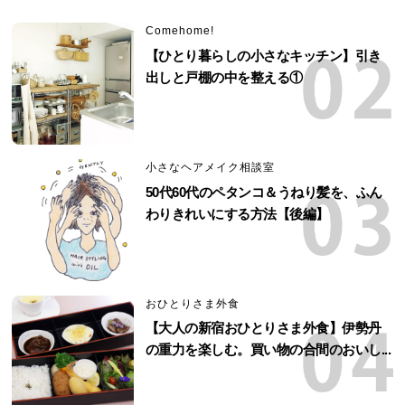
Comehome!
【ひとり暮らしの小さなキッチン】引き
出しと戸棚の中を整える①
小さなヘアメイク相談室
50代60代のペタンコ＆うねり髪を、ふん
わりきれいにする方法【後編】
おひとりさま外食
【大人の新宿おひとりさま外食】伊勢丹
の重力を楽しむ。買い物の合間のおいし...