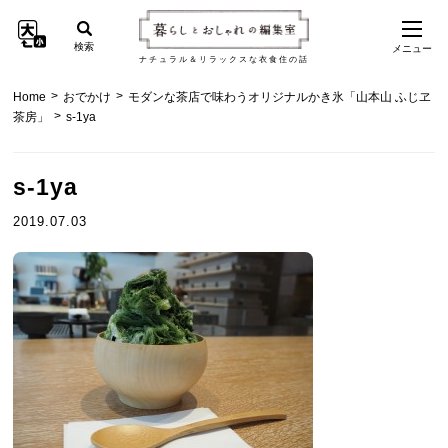
検索
メニュー
ナチュラル＆リラックスな衣食住の話
>
>
Home
おでかけ
モダンな茶店で味わうオリジナルかき氷「山本山 ふじヱ
>
茶房」
s-1ya
s-1ya
2019.07.03